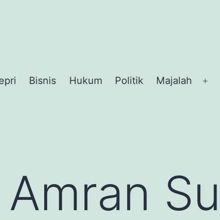
epri
Bisnis
Hukum
Politik
Majalah
Op
me
 Amran Su