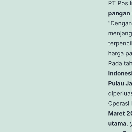
PT Pos 
pangan
“Dengan 
menjangk
terpenci
harga pa
Pada tah
Indones
Pulau J
diperlua
Operasi
Maret 20
utama
, 