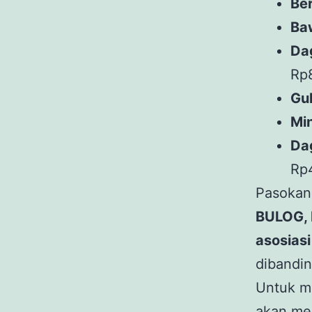
Be
Ba
Da
Rp
Gu
Mi
Da
Rp
Pasokan
BULOG, P
asosias
dibandi
Untuk me
akan me