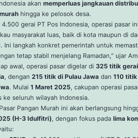
Indonesia akan
memperluas jangkauan distribu
 murah
hingga ke pelosok desa.
4.500 gerai PT Pos Indonesia, operasi pasar ini
au masyarakat luas, baik di kota maupun di d
l. Ini langkah konkret pemerintah untuk memast
ngan tetap stabil menjelang Ramadan,” ujar Am
ap awal, operasi pasar digelar di
325 titik gera
ia
, dengan
215 titik di Pulau Jawa
dan
110 titik
awa
. Mulai
1 Maret 2025
, cakupan operasi pasa
s ke seluruh wilayah Indonesia.
 Pasar Pangan Murah ini akan berlangsung hin
25 (H-3 Idulfitri)
, dengan fokus pada
lima ko
yaitu: