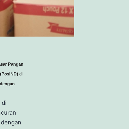
asar Pangan
 (PosIND)
di
 dengan
di
ncuran
 dengan