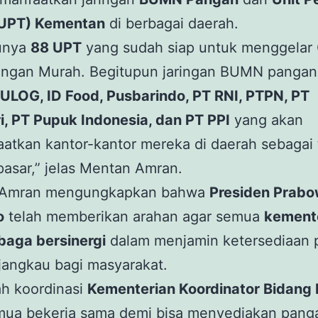
(UPT) Kementan
di berbagai daerah.
unya
88 UPT
yang sudah siap untuk menggelar 
angan Murah. Begitupun jaringan BUMN pangan 
ULOG, ID Food, Pusbarindo, PT RNI, PTPN, PT
i, PT Pupuk Indonesia, dan PT PPI
yang akan
atkan kantor-kantor mereka di daerah sebagai
pasar,” jelas Mentan Amran.
 Amran mengungkapkan bahwa
Presiden Prab
o
telah memberikan arahan agar semua
kement
baga bersinergi
dalam menjamin ketersediaan 
jangkau bagi masyarakat.
ah koordinasi
Kementerian Koordinator Bidang
mua bekerja sama demi bisa menyediakan pang