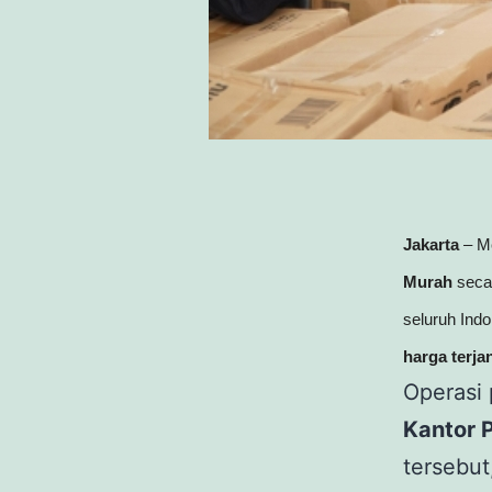
Jakarta
– Me
Murah
seca
seluruh Indo
harga terj
Operasi 
Kantor P
tersebu