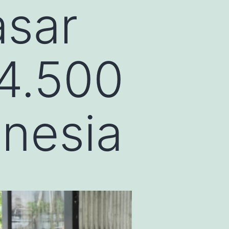
asar
4.500
onesia