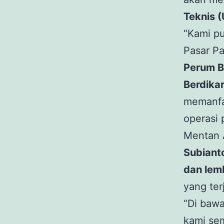
Teknis 
“Kami p
Pasar P
Perum B
Berdikar
memanfa
operasi 
Mentan
Subiant
dan lem
yang ter
“Di baw
kami se