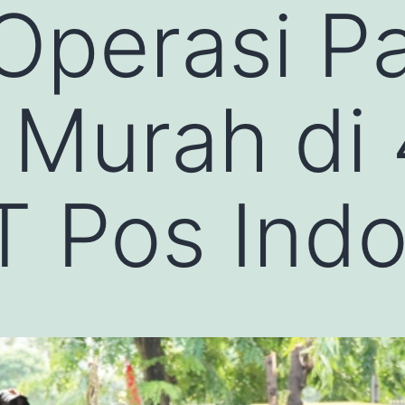
Operasi P
Murah di 
T Pos Ind