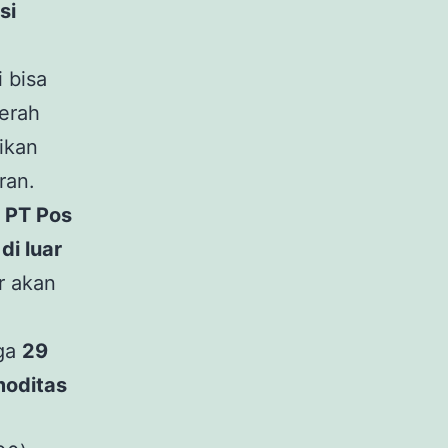
si
 bisa
aerah
ikan
ran.
i PT Pos
 di luar
r akan
gga
29
moditas