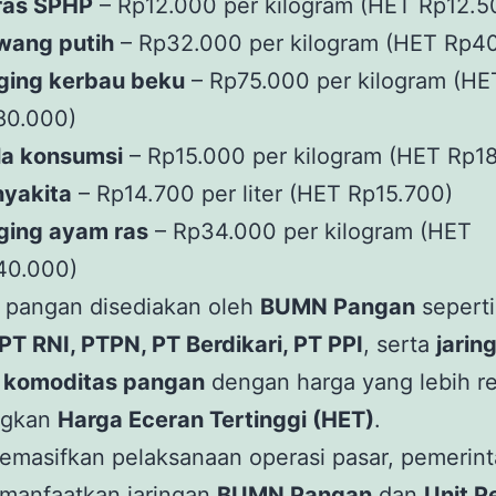
ras SPHP
– Rp12.000 per kilogram (HET Rp12.5
wang putih
– Rp32.000 per kilogram (HET Rp4
ging kerbau beku
– Rp75.000 per kilogram (HE
80.000)
la konsumsi
– Rp15.000 per kilogram (HET Rp1
nyakita
– Rp14.700 per liter (HET Rp15.700)
ging ayam ras
– Rp34.000 per kilogram (HET
40.000)
 pangan disediakan oleh
BUMN Pangan
sepert
T RNI, PTPN, PT Berdikari, PT PPI
, serta
jarin
i komoditas pangan
dengan harga yang lebih r
ngkan
Harga Eceran Tertinggi (HET)
.
masifkan pelaksanaan operasi pasar, pemerint
manfaatkan jaringan
BUMN Pangan
dan
Unit P