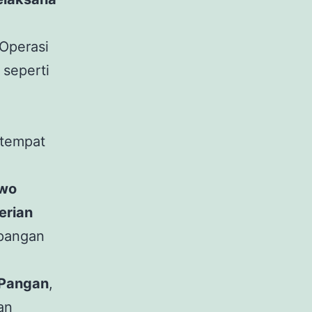
Operasi
seperti
 tempat
owo
erian
pangan
 Pangan
,
an