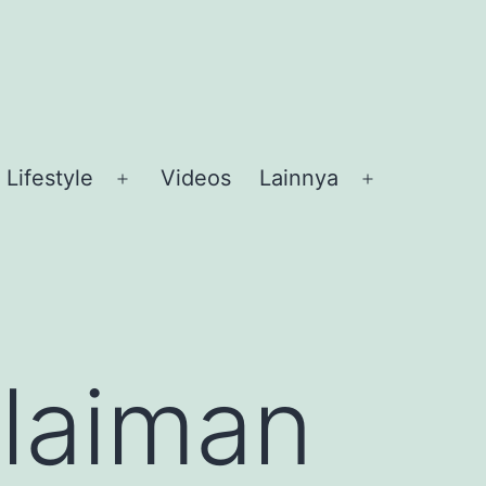
Lifestyle
Videos
Lainnya
en
Open
Open
nu
menu
menu
laiman