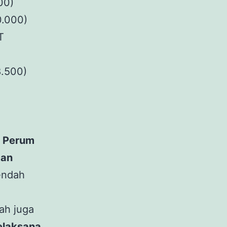
00)
0.000)
T
8.500)
i
Perum
gan
endah
ah juga
elaksana