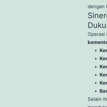
dengan h
Siner
Duku
Operasi 
kemente
Ke
Ke
Ke
Ke
Ke
Ba
Selain i