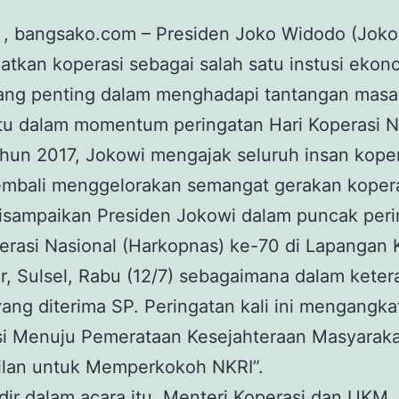
 , bangsako.com – Presiden Joko Widodo (Joko
kan koperasi sebagai salah satu instusi ekon
yang penting dalam menghadapi tantangan masa
tu dalam momentum peringatan Hari Koperasi N
hun 2017, Jokowi mengajak seluruh insan kope
embali menggelorakan semangat gerakan kopera
disampaikan Presiden Jokowi dalam puncak per
erasi Nasional (Harkopnas) ke-70 di Lapangan 
, Sulsel, Rabu (12/7) sebagaimana dalam kete
 yang diterima SP. Peringatan kali ini mengangk
si Menuju Pemerataan Kesejahteraan Masyaraka
ilan untuk Memperkokoh NKRI”.
dir dalam acara itu, Menteri Koperasi dan UKM,