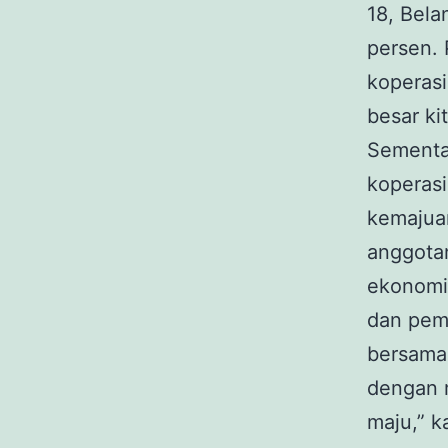
18, Bela
persen. 
koperasi
besar ki
Sementa
koperasi
kemajuan
anggota
ekonomi.
dan peme
bersama 
dengan 
maju,” k