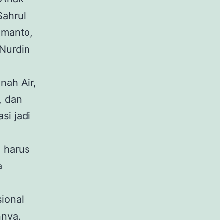
Sahrul
omanto,
Nurdin
anah Air,
, dan
si jadi
 harus
a
ional
nnya.