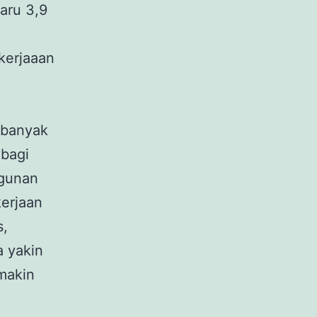
baru 3,9
n
kerjaaan
 banyak
 bagi
ngunan
kerjaan
s,
a yakin
makin