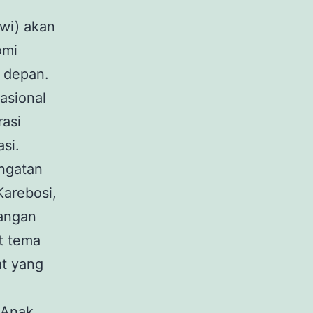
wi) akan
omi
 depan.
asional
rasi
si.
ingatan
Karebosi,
rangan
at tema
t yang
 Anak