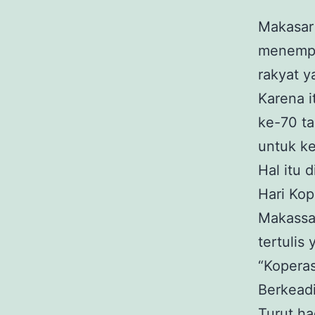
Makasar
menempat
rakyat 
Karena i
ke-70 ta
untuk k
Hal itu 
Hari Kop
Makassar
tertulis
“Kopera
Berkead
Turut ha