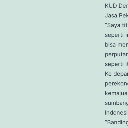
KUD Denb
Jasa Pe
“Saya t
seperti 
bisa men
perputar
seperti 
Ke depa
perekono
kemajuan
sumbang
Indonesi
“Banding