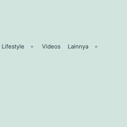
Lifestyle
Videos
Lainnya
en
Open
Open
nu
menu
menu