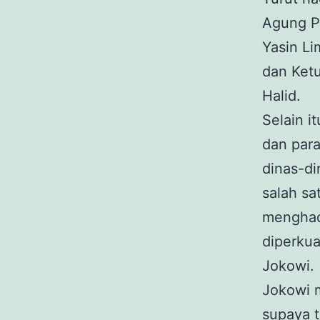
Agung Pu
Yasin L
dan Ket
Halid.
Selain it
dan par
dinas-di
salah sa
menghad
diperkua
Jokowi.
Jokowi 
supaya t