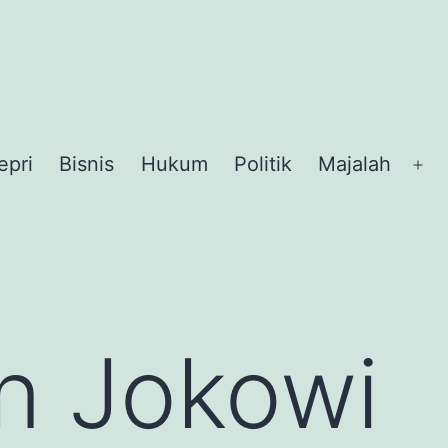
epri
Bisnis
Hukum
Politik
Majalah
Op
me
n Jokowi