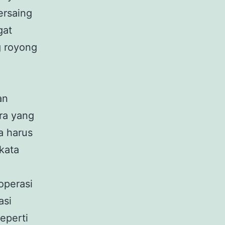
ersaing
gat
g royong
an
ra yang
a harus
kata
operasi
asi
eperti