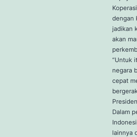
Koperasi
dengan 
jadikan 
akan ma
perkemb
“Untuk i
negara b
cepat me
bergerak
Presiden
Dalam p
Indonesi
lainnya