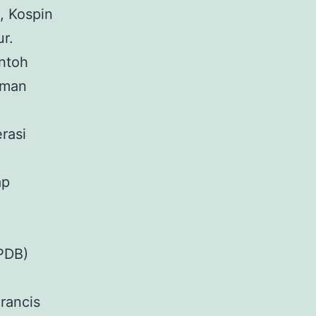
, Kospin
r.
ntoh
aiman
erasi
ap
PDB)
rancis