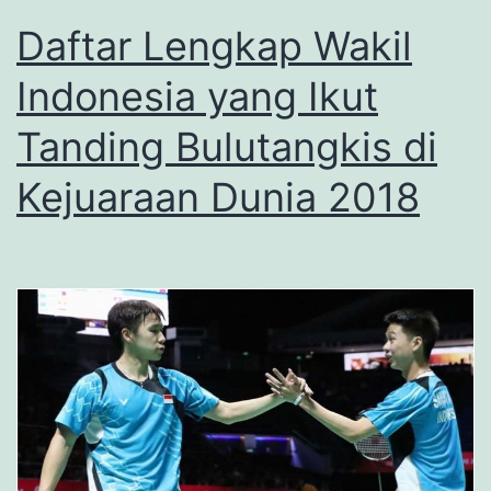
Daftar Lengkap Wakil
Indonesia yang Ikut
Tanding Bulutangkis di
Kejuaraan Dunia 2018