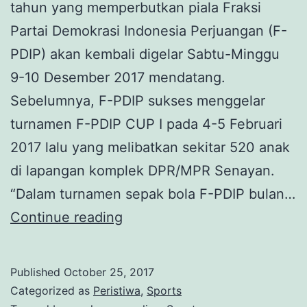
tahun yang memperbutkan piala Fraksi
Partai Demokrasi Indonesia Perjuangan (F-
PDIP) akan kembali digelar Sabtu-Minggu
9-10 Desember 2017 mendatang.
Sebelumnya, F-PDIP sukses menggelar
turnamen F-PDIP CUP I pada 4-5 Februari
2017 lalu yang melibatkan sekitar 520 anak
di lapangan komplek DPR/MPR Senayan.
“Dalam turnamen sepak bola F-PDIP bulan…
105
Continue reading
Tim
Sepak
Published
October 25, 2017
Bola
Categorized as
Peristiwa
,
Sports