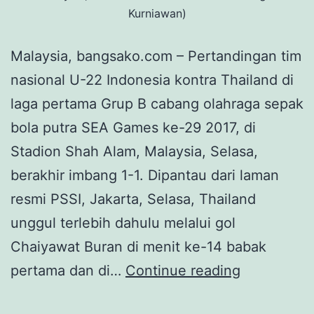
Kurniawan)
Malaysia, bangsako.com – Pertandingan tim
nasional U-22 Indonesia kontra Thailand di
laga pertama Grup B cabang olahraga sepak
bola putra SEA Games ke-29 2017, di
Stadion Shah Alam, Malaysia, Selasa,
berakhir imbang 1-1. Dipantau dari laman
resmi PSSI, Jakarta, Selasa, Thailand
unggul terlebih dahulu melalui gol
Chaiyawat Buran di menit ke-14 babak
Pertanding
pertama dan di…
Continue reading
Timnas