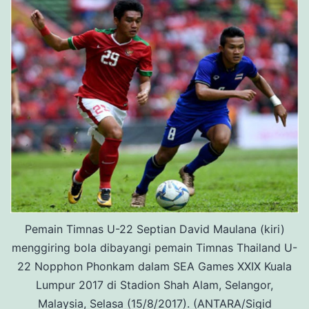
Pemain Timnas U-22 Septian David Maulana (kiri)
menggiring bola dibayangi pemain Timnas Thailand U-
22 Nopphon Phonkam dalam SEA Games XXIX Kuala
Lumpur 2017 di Stadion Shah Alam, Selangor,
Malaysia, Selasa (15/8/2017). (ANTARA/Sigid