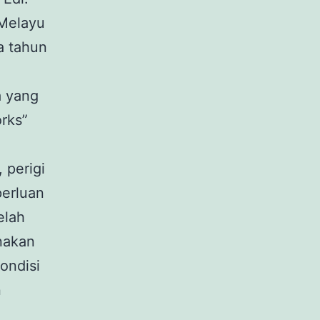
 Melayu
a tahun
a yang
orks”
 perigi
perluan
elah
unakan
kondisi
n