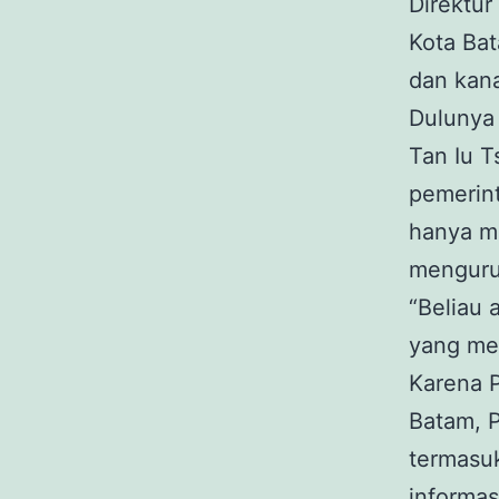
Direktur
Kota Bat
dan kan
Dulunya
Tan Iu T
pemerint
hanya me
menguru
“Beliau 
yang me
Karena P
Batam, P
termasu
informas