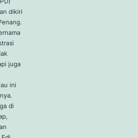
PPD)
n dikiri
Penang.
bernama
trasi
dak
pi juga
au ini
nya.
ga di
ap,
kan
 Edi.