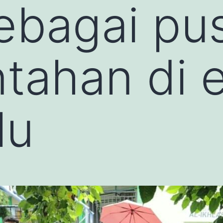
ebagai pu
tahan di 
lu