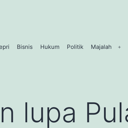
epri
Bisnis
Hukum
Politik
Majalah
Op
me
 lupa Pul