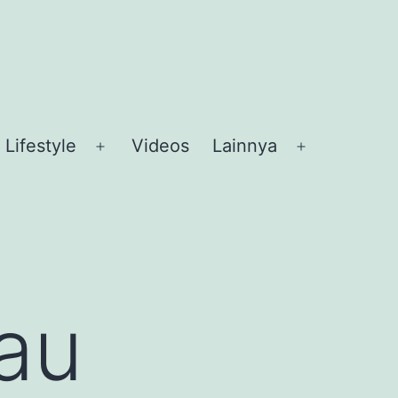
Lifestyle
Videos
Lainnya
en
Open
Open
nu
menu
menu
au