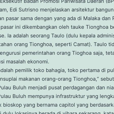
 Eksekutif Badan Promosi Pariwisata Daerah (B
am, Edi Sutrisno menjelaskan arsitektur banguna
an pasar sama dengan yang ada di Malaka dan 
 pasar ini dikembangkan oleh tauke Tionghoa 
se. Ia adalah seorang Taulo (dulu kepala adminis
ahan orang Tionghoa, seperti Camat). Taulo ti
ngurusi pemerintahan orang Tioghoa saja, teta
si masalah ekonomi.
adalah pemilik toko bahagia, toko pertama di pul
nsuplai makanan orang-orang Tionghoa,” sebut
ulau Buluh menjadi pusat perdagangan dan nia
ulau Buluh mempunya infrastruktur yang lengk
k bioskop yang bernama capitol yang berdasar
i dulu lokasinya berada di vihara sekarang, kata