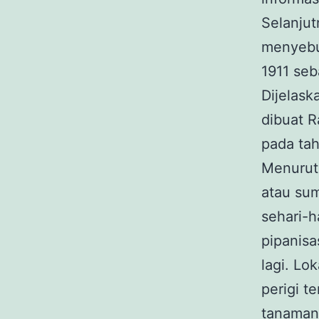
Selanju
menyebut
1911 seb
Dijelask
dibuat R
pada tah
Menurut 
atau sum
sehari-h
pipanisa
lagi. Lo
perigi t
tanaman 