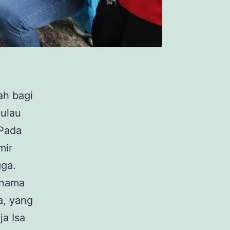
ah bagi
pulau
 Pada
mir
gga.
rnama
, yang
ja Isa