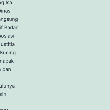
g Isa.
Dinas
langsung
if Badan
osiasi
ustitia
 Kucing
 napak
n dan
dulunya
sini