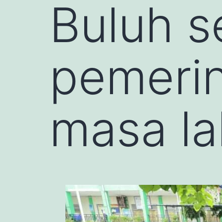
Buluh s
pemerin
masa la