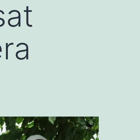
sat
era