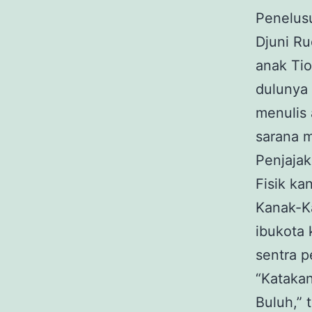
Penelusu
Djuni Ru
anak Tio
dulunya
menulis 
sarana 
Penjajak
Fisik ka
Kanak-K
ibukota
sentra p
“Kataka
Buluh,” 