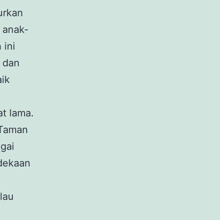
urkan
 anak-
 ini
 dan
aik
at lama.
 Taman
gai
rdekaan
lau