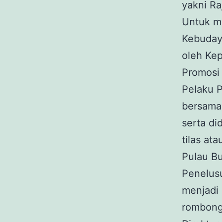
yakni Ra
Untuk me
Kebuday
oleh Kep
Promosi 
Pelaku P
bersama
serta di
tilas at
Pulau Bu
Penelusu
menjadi 
rombonga