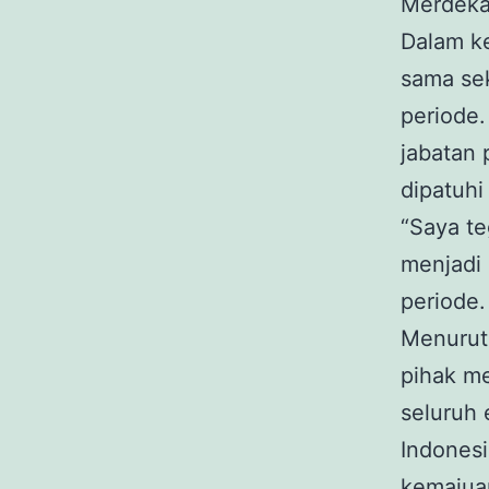
Merdeka,
Dalam k
sama sek
periode
jabatan 
dipatuhi
“Saya te
menjadi 
periode.
Menurutn
pihak m
seluruh
Indonesi
kemajua