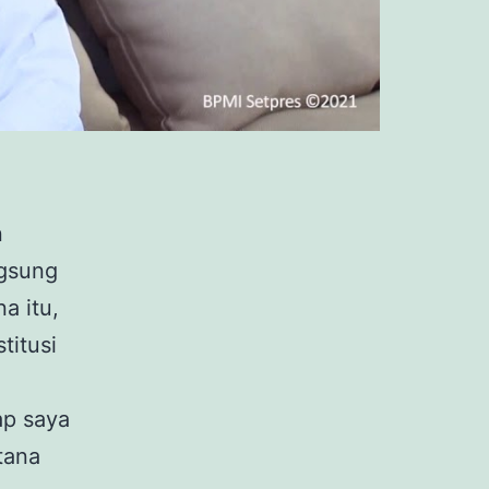
n
ngsung
a itu,
titusi
ap saya
tana