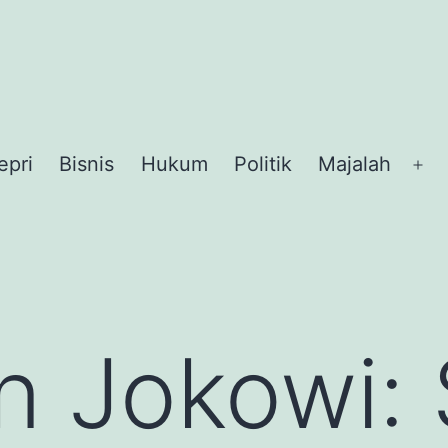
epri
Bisnis
Hukum
Politik
Majalah
Op
me
n Jokowi: 