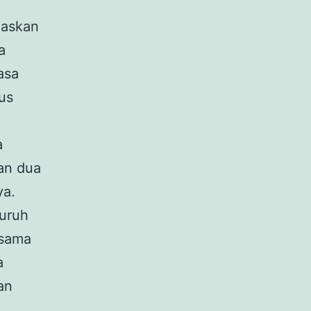
gaskan
a
asa
us
a
an dua
ya.
luruh
-sama
a
an