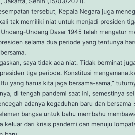
 Jakarta, Senin (15/03/2021).
esempatan tersebut, Kepala Negara juga mene
ali tak memiliki niat untuk menjadi presiden tig
. Undang-Undang Dasar 1945 telah mengatur m
presiden selama dua periode yang tentunya har
 bersama.
gaskan, saya tidak ada niat. Tidak berminat jug
presiden tiga periode. Konstitusi mengamanatk
 Itu yang harus kita jaga bersama-sama,” tuturn
ya, di tengah pandemi saat ini, semestinya se
encegah adanya kegaduhan baru dan bersama
 elemen bangsa untuk bahu membahu membaw
a keluar dari krisis pandemi dan menuju lompat
n baru.