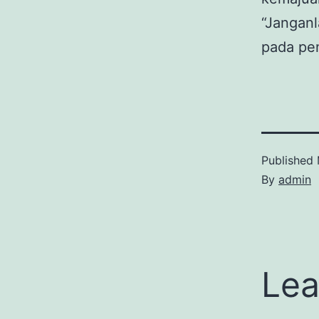
“Janganl
pada pe
Published
By
admin
Lea