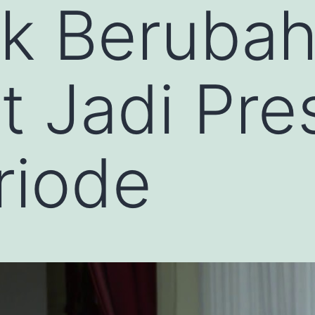
k Berubah
t Jadi Pre
riode