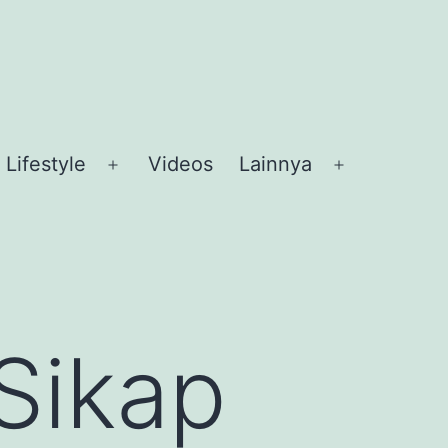
Lifestyle
Videos
Lainnya
en
Open
Open
nu
menu
menu
Sikap