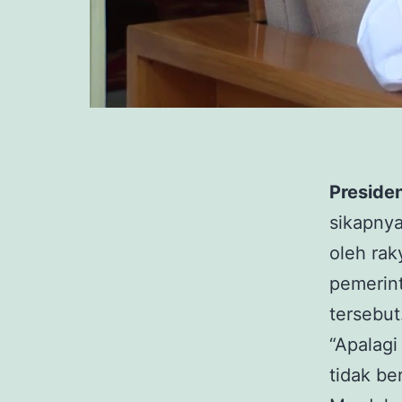
Preside
sikapnya
oleh rak
pemerint
tersebut
“Apalagi
tidak be