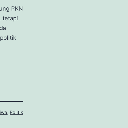
sung PKN
 tetapi
Ada
olitik
tiwa
,
Politik