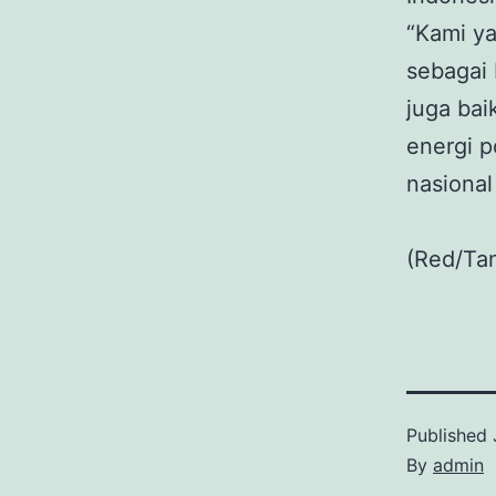
“Kami y
sebagai 
juga bai
energi p
nasional
(Red/Ta
Published
By
admin