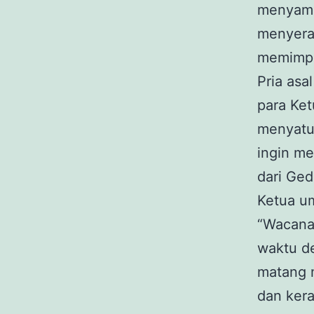
menyamp
menyera
memimpi
Pria as
para Ket
menyatu
ingin m
dari Ge
Ketua u
“Wacana
waktu d
matang m
dan kera