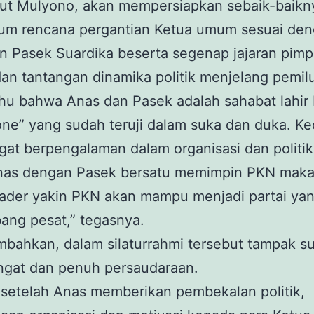
jut Mulyono, akan mempersiapkan sebaik-baikn
m rencana pergantian Ketua umum sesuai de
n Pasek Suardika beserta segenap jajaran pimp
an tantangan dinamika politik menjelang pemil
hu bahwa Anas dan Pasek adalah sahabat lahir 
one” yang sudah teruji dalam suka dan duka. K
gat berpengalaman dalam organisasi dan politik
nas dengan Pasek bersatu memimpin PKN maka
ader yakin PKN akan mampu menjadi partai ya
ang pesat,” tegasnya.
bahkan, dalam silaturrahmi tersebut tampak s
ngat dan penuh persaudaraan.
 setelah Anas memberikan pembekalan politik,