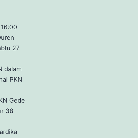
 16:00
Duren
abtu 27
N dalam
nal PKN
PKN Gede
an 38
ardika