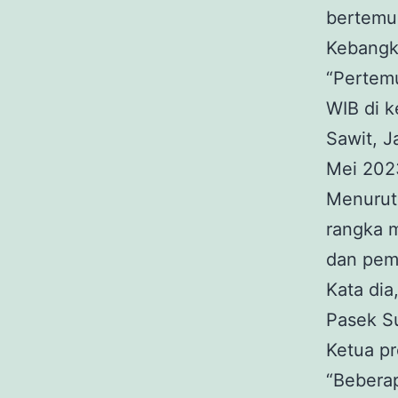
bertemu
Kebangk
“Pertemu
WIB di 
Sawit, J
Mei 202
Menurut
rangka 
dan pem
Kata di
Pasek S
Ketua pr
“Bebera