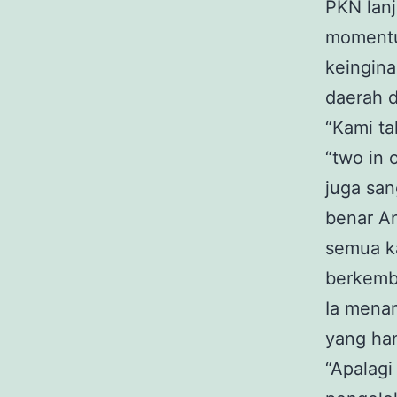
PKN lan
momentu
keingina
daerah d
“Kami ta
“two in 
juga san
benar A
semua k
berkemb
Ia menam
yang ha
“Apalagi