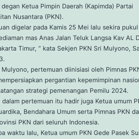
 degan Ketua Pimpin Daerah (Kapimda) Partai
itan Nusantara (PKN).
an digelar pada Kamis 25 Mei lalu sekira pukul
kediaman mas Anas Jalan Teluk Langsa Kav AL 
akarta Timur, ” kata Sekjen PKN Sri Mulyono, S
3.
 Mulyono, pertemuan diinisiasi oleh Pimnas PK
mempersiapkan pergantian kepemimpinan nasio
atangan strategi pemenangan Pemilu 2024.
a, dalam pertemuan itu hadir juga Ketua umum 
uardika, Bendahara Umum serta Pimnas PKN d
ovinsi PKN dari seluruh Indonesia.
pa waktu lalu, Ketua umum PKN Gede Pasek Su