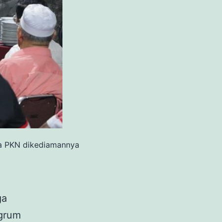
a PKN dikediamannya
ga
grum