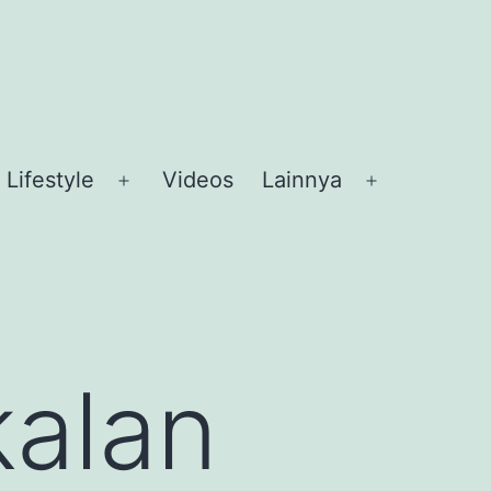
Lifestyle
Videos
Lainnya
en
Open
Open
nu
menu
menu
alan