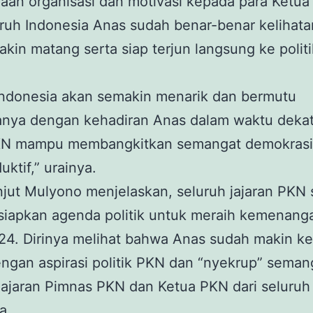
aan organisasi dan motivasi kepada para Ketu
uruh Indonesia Anas sudah benar-benar kelihata
kin matang serta siap terjun langsung ke politi
 Indonesia akan semakin menarik dan bermutu
anya dengan kehadiran Anas dalam waktu dekat
KN mampu membangkitkan semangat demokrasi 
uktif,” urainya.
njut Mulyono menjelaskan, seluruh jajaran PKN
iapkan agenda politik untuk meraih kemenang
24. Dirinya melihat bahwa Anas sudah makin ke
ngan aspirasi politik PKN dan “nyekrup” sema
ajaran Pimnas PKN dan Ketua PKN dari seluruh
a.