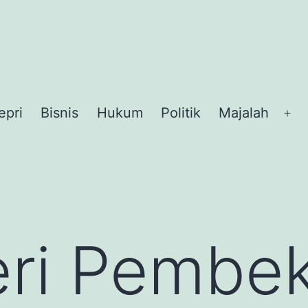
epri
Bisnis
Hukum
Politik
Majalah
Op
me
eri Pembek