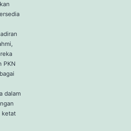
akan
ersedia
adiran
ahmi,
ereka
an PKN
bagai
a dalam
engan
 ketat