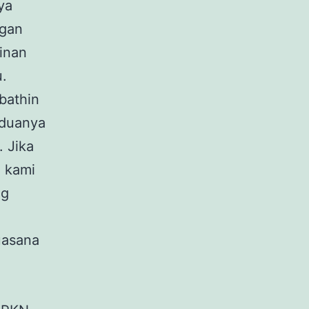
ya
ngan
inan
u.
bathin
eduanya
. Jika
 kami
ng
uasana