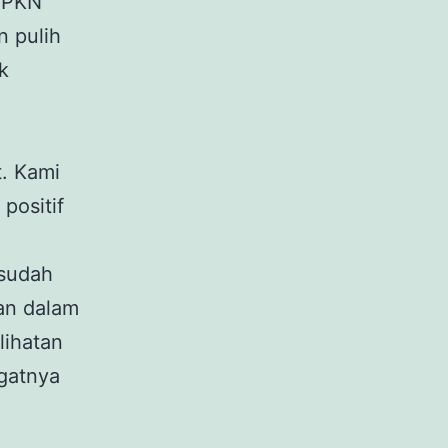
a PKN
n pulih
k
. Kami
positif
 sudah
an dalam
lihatan
ngatnya