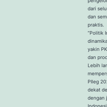
pengelol
dari sel
dan sema
praktis.
“Politik
dinamik
yakin P
dan prod
Lebih la
mempers
PIleg 20
dekat de
dengan j
Indonesi