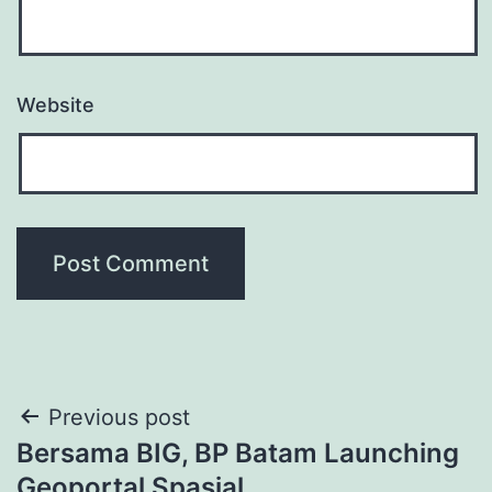
Website
Post
Previous post
Bersama BIG, BP Batam Launching
navigation
Geoportal Spasial