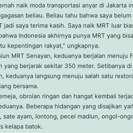
rnah naik moda transportasi anyar di Jakarta in
a gagasan beliau. Beliau tahu bahwa saya belum
 jadi saya terima kasih. Saya naik MRT luar bias
bahwa Indonesia akhirnya punya MRT yang bis
u kepentingan rakyat,” ungkapnya.
asiun MRT Senayan, keduanya berjalan menuju 
 yang berjarak sekitar 350 meter. Setibanya di
, keduanya langsung menuju salah satu restor
iang bersama.
meja, obrolan ringan dan hangat kembali terjad
eduanya. Beberapa hidangan yang disajikan yai
 sate ayam, lontong, pecel madiun, ongol-ongo
s kelapa batok.