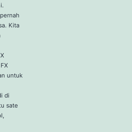
i.
 pernah
a. Kita
a
FX
 FX
an untuk
i di
tu sate
l,