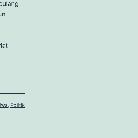
pulang
un
iat
tiwa
,
Politik