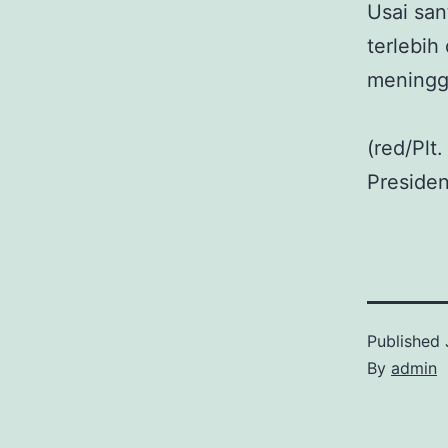
Usai sa
terlebih
meningga
(red/Plt
Preside
Published
By
admin