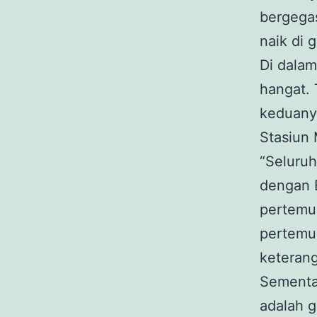
bergegas
naik di 
Di dala
hangat. 
keduanya
Stasiun
“Seluruh
dengan B
pertemu
pertemu
keteran
Sementa
adalah g