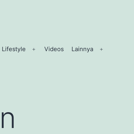
Lifestyle
Videos
Lainnya
en
Open
Open
nu
menu
menu
n