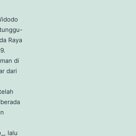
 Widodo
tunggu-
oda Raya
9.
aman di
r dari
telah
 berada
an
, lalu