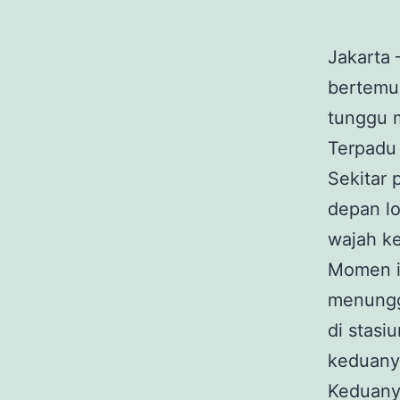
Jakarta 
bertemu
tunggu m
Terpadu 
Sekitar 
depan lo
wajah k
Momen it
menungg
di stas
keduany
Keduanya