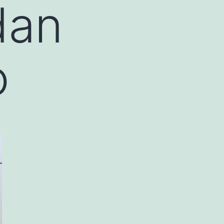
dan
o