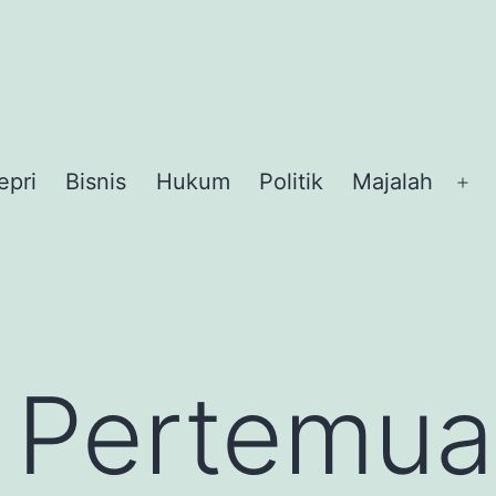
epri
Bisnis
Hukum
Politik
Majalah
Op
me
Pertemua