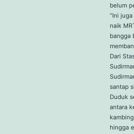
belum pe
“Ini jug
naik MRT
bangga 
membant
Dari St
Sudirman
Sudirman
santap s
Duduk se
antara k
kambing,
hingga e