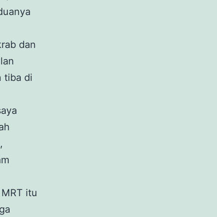
eduanya
krab dan
lan
tiba di
saya
lah
,
am
 MRT itu
uga