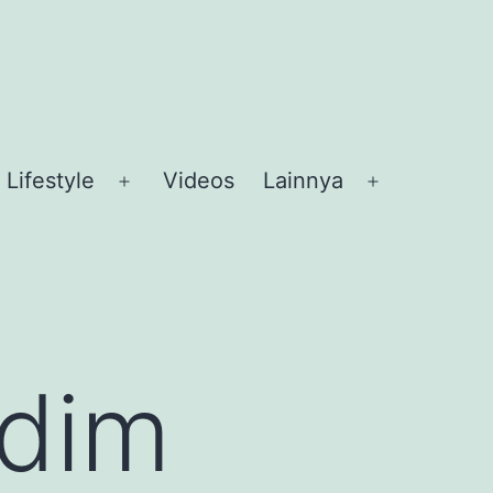
Lifestyle
Videos
Lainnya
en
Open
Open
nu
menu
menu
dim