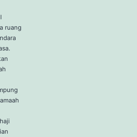
l
da ruang
andara
asa.
kan
ah
ampung
 jamaah
haji
ian