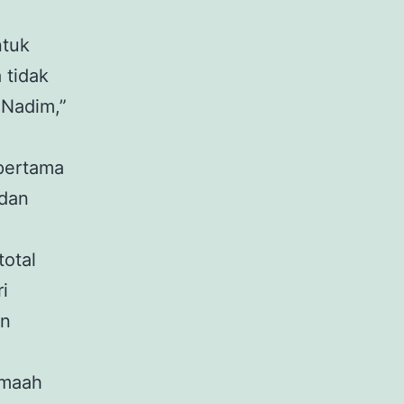
ntuk
 tidak
 Nadim,”
 pertama
 dan
total
i
an
amaah