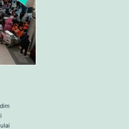
adim
i
ulai