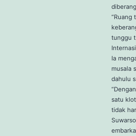
diberang
“Ruang t
keberang
tunggu t
Internas
Ia menga
musala s
dahulu 
“Dengan
satu klo
tidak har
Suwarso 
embarka