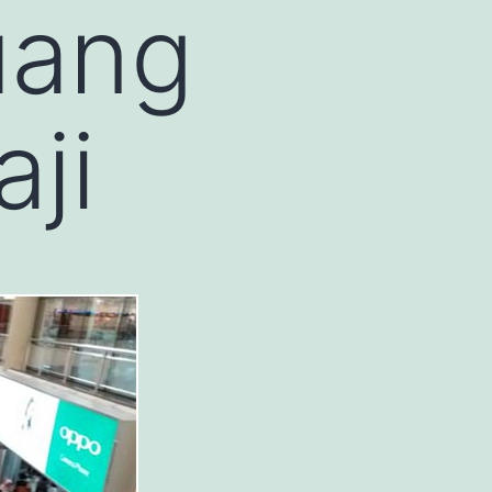
uang
ji