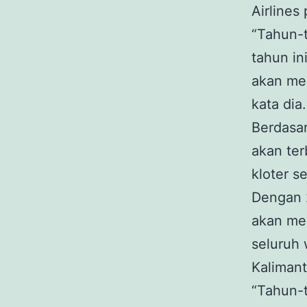
Airlines
“Tahun-
tahun in
akan me
kata dia.
Berdasar
akan te
kloter se
Dengan 2
akan men
seluruh 
Kalimant
“Tahun-