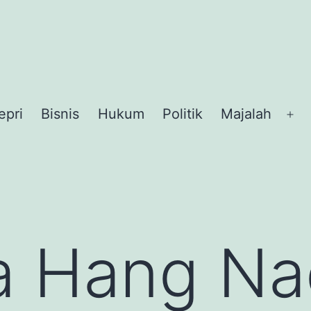
epri
Bisnis
Hukum
Politik
Majalah
Op
me
a Hang Na