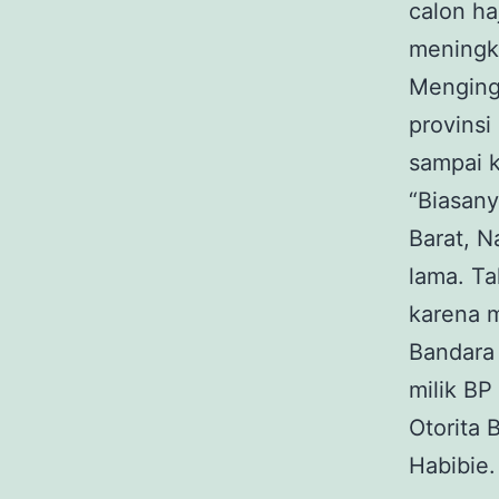
calon ha
meningka
Menginga
provinsi
sampai 
“Biasany
Barat, N
lama. T
karena 
Bandara 
milik BP
Otorita 
Habibie.