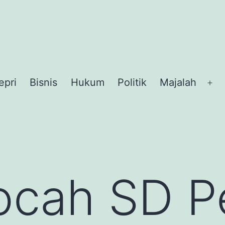
epri
Bisnis
Hukum
Politik
Majalah
Op
me
ocah SD P