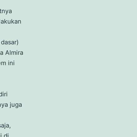
tnya
ilakukan
dasar)
a Almira
em ini
iri
nya juga
aja,
 di