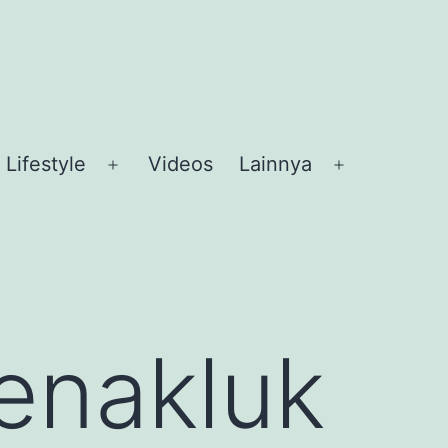
Lifestyle
Videos
Lainnya
en
Open
Open
nu
menu
menu
enakluk