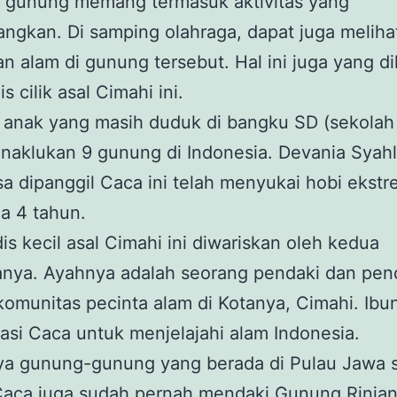
 gunung memang termasuk aktivitas yang
ngkan. Di samping olahraga, dapat juga meliha
n alam di gunung tersebut. Hal ini juga yang d
s cilik asal Cimahi ini.
 anak yang masih duduk di bangku SD (sekolah 
naklukan 9 gunung di Indonesia. Devania Syahl
sa dipanggil Caca ini telah menyukai hobi ekstr
ia 4 tahun.
is kecil asal Cimahi ini diwariskan oleh kedua
nya. Ayahnya adalah seorang pendaki dan pend
omunitas pecinta alam di Kotanya, Cimahi. Ibu
si Caca untuk menjelajahi alam Indonesia.
ya gunung-gunung yang berada di Pulau Jawa s
aca juga sudah pernah mendaki Gunung Rinjani