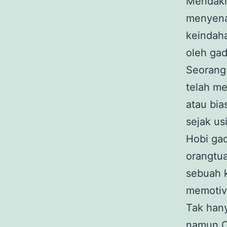
Mendaki
menyena
keindaha
oleh gadi
Seorang
telah me
atau bia
sejak us
Hobi gad
orangtua
sebuah k
memotiva
Tak han
namun C