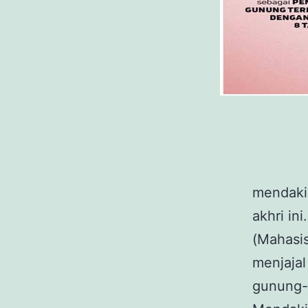
m
endaki
akhri in
(Mahasis
menjajal
gunung-