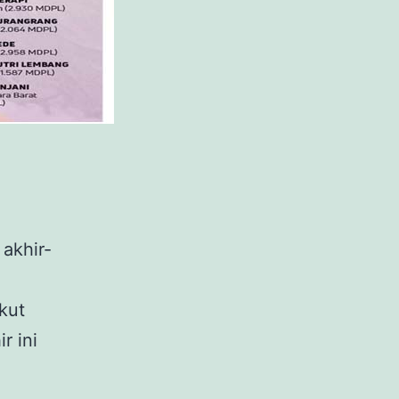
akhir-
kut
r ini