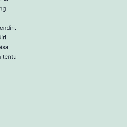
ang
ndiri.
iri
bisa
 tentu