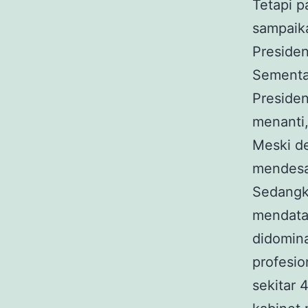
Tetapi 
sampaika
Preside
Sementa
Presiden
menanti
Meski d
mendesa
Sedangk
mendata
didomina
profesio
sekitar 