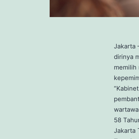
Jakarta
dirinya 
memilih
kepemim
“Kabinet
pembantu
wartawa
58 Tahun
Jakarta 