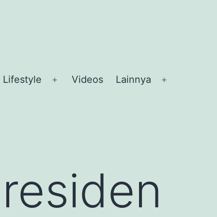
Lifestyle
Videos
Lainnya
en
Open
Open
nu
menu
menu
Presiden