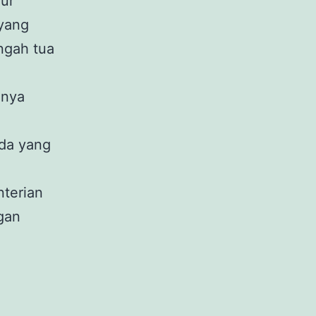
ur
 yang
ngah tua
anya
da yang
terian
gan