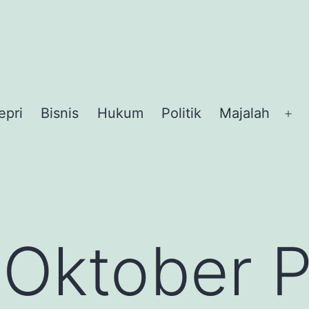
epri
Bisnis
Hukum
Politik
Majalah
Op
me
 Oktober 