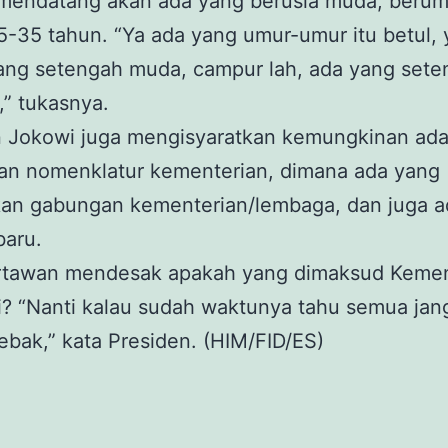
 mendatang akan ada yang berusia muda, berum
5-35 tahun. “Ya ada yang umur-umur itu betul,
ang setengah muda, campur lah, ada yang sete
,” tukasnya.
n Jokowi juga mengisyaratkan kemungkinan ad
an nomenklatur kementerian, dimana ada yang
an gabungan kementerian/lembaga, dan juga a
baru.
rtawan mendesak apakah yang dimaksud Kemen
i? “Nanti kalau sudah waktunya tahu semua jan
bak,” kata Presiden. (HIM/FID/ES)