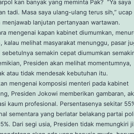
parpol kan banyak yang meminta Pak? “Ya saya
n tadi. Masa saya ulang-ulang terus sih,” ucap
n menjawab lanjutan pertanyaan wartawan.
ra mengenai kapan kabinet diumumkan, menur
, kalau melihat masyarakat menunggu, pasar j
, sebetulnya semakin cepat diumumkan semakin
emikian, Presiden akan melihat momentumnya,
k atau tidak mendesak kebutuhan itu.
an mengenai komposisi menteri pada kabinet
ng, Presiden Jokowi memberikan gambaran, a
si kaum profesional. Persentasenya sekitar 55
nal sementara yang berlatar belakang partai poli
45%. Dari segi usia, Presiden tidak memungkiri j