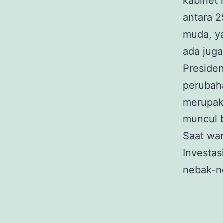
kabinet
antara 2
muda, y
ada juga
Preside
perubah
merupak
muncul 
Saat wa
Investas
nebak-ne