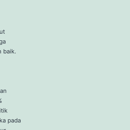
ut
uga
 baik.
kan
%
tik
ika pada