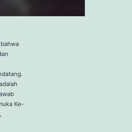
, bahwa
dan
ndatang.
 adalah
jawab
muka Ke-
,